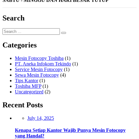
SABTU - MINGGU DAN HARI BESAR TUTUP
Search
Categories
Mesin Fotocopy Toshiba
(1)
PT. Aneka Infokom Tekindo
(1)
Service Mesin Fotocopy
(1)
Sewa Mesin Fotocopy
(4)
Tips Kantor
(1)
Toshiba MFP
(1)
Uncategorized
(2)
Recent Posts
Posted
July 14, 2025
on
Kenapa Setiap Kantor Wajib Punya Mesin Fotocopy
yang Handal?