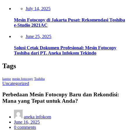
Posted
July 14, 2025
on
Mesin Fotocopy di Jakarta Pusat: Rekomendasi Toshiba
e-Studio 2021AC
Posted
June 25, 2025
on
Solusi Cetak Dokumen Profesional: Mesin Fotocopy
Toshiba dari PT. Aneka Infokom Tekindo
Tags
kantor
mesin fotocopy
Toshiba
Uncategorized
Perbedaan Mesin Fotocopy Baru dan Rekondisi:
Mana yang Tepat untuk Anda?
aneka infokom
Posted
June 16, 2025
on
0
comments