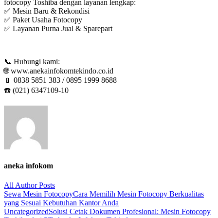
fotocopy Toshiba dengan layanan lengkap:
✅ Mesin Baru & Rekondisi
✅ Paket Usaha Fotocopy
✅ Layanan Purna Jual & Sparepart
📞 Hubungi kami:
🌐 www.anekainfokomtekindo.co.id
📱 0838 5851 383 / 0895 1999 8688
☎️ (021) 6347109-10
aneka infokom
All Author Posts
Post
Sewa Mesin Fotocopy
Cara Memilih Mesin Fotocopy Berkualitas
yang Sesuai Kebutuhan Kantor Anda
navigation
Uncategorized
Solusi Cetak Dokumen Profesional: Mesin Fotocopy